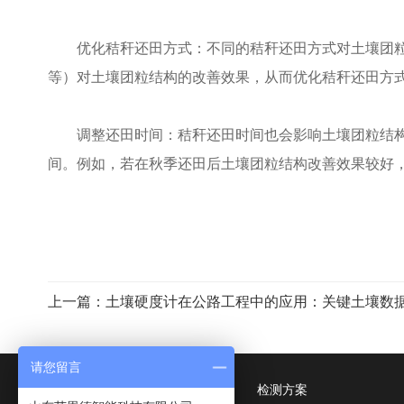
优化秸秆还田方式：不同的秸秆还田方式对土壤团粒结
等）对土壤团粒结构的改善效果，从而优化秸秆还田方
调整还田时间：秸秆还田时间也会影响土壤团粒结构的
间。例如，若在秋季还田后土壤团粒结构改善效果较好
上一篇：
土壤硬度计在公路工程中的应用：关键土壤数
请您留言
产品中心
检测方案