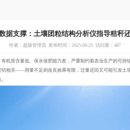
数据支撑：土壤团粒结构分析仪指导秸秆
作者：超级管理员 发布时间：2025-06-25 访问量：487
机质含量低、保水保肥能力差，严重制约着农业生产的可持续
密切相关——用量不足则改良效果有限，过量还田又可能引发土
点。