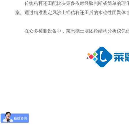
传统秸秆还田配比决策多依赖经验判断或简单的理化指
案。通过精准测定风沙土经秸秆还田后的水稳性团聚体
在众多检测设备中，莱恩德土壤团粒结构分析仪凭借