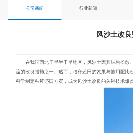
公司新闻
行业新闻
风沙土改良
在我国西北干旱半干旱地区，风沙土因其结构松散、有
流的改良措施之一。然而，秸秆还田的效果与施用配比
科学制定秸秆还田方案，成为风沙土改良的关键技术难