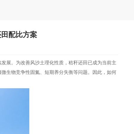
还田配比方案
发展。为改善风沙土理化性质，秸秆还田已成为当前主
壤微生物竞争性固氮、短期养分失衡等问题。因此，如何