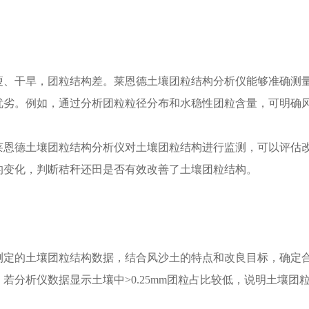
旱，团粒结构差。莱恩德土壤团粒结构分析仪能够准确测量土壤
优劣。例如，通过分析团粒粒径分布和水稳性团粒含量，可明确
德土壤团粒结构分析仪对土壤团粒结构进行监测，可以评估改
的变化，判断秸秆还田是否有效改善了土壤团粒结构。
的土壤团粒结构数据，结合风沙土的特点和改良目标，确定合
若分析仪数据显示土壤中>0.25mm团粒占比较低，说明土壤