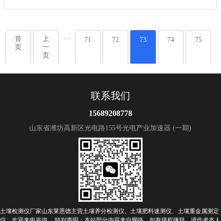
···
··
首
上
71
72
73
74
75
页
一
页
联系我们
15689208778
山东省潍坊高新区光电路155号光电产业加速器 (一期)
土壤检测仪厂家山东莱恩德主营土壤养分检测仪、土壤肥料速测仪、土壤重金属测定
仪，欢迎来电咨询 特别声明：本站部分内容来自网络，如有侵权嫌疑，请作者本人