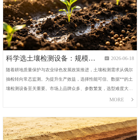
科学选土壤检测设备：规模化基地与农技站必看指南

2026-06-18
随着耕地质量保护与农业绿色发展政策推进，土壤检测需求从偶尔
抽检转向常态监测。为提升生产效益，选择性能可信、数据**的土
壤检测设备至关重要。市场上品牌众多、参数繁复，选型难度大。
本文依据行业协会数据、第三方检测报告及用户满意度调研，为相
MORE

关人群提供科学选购依据。…