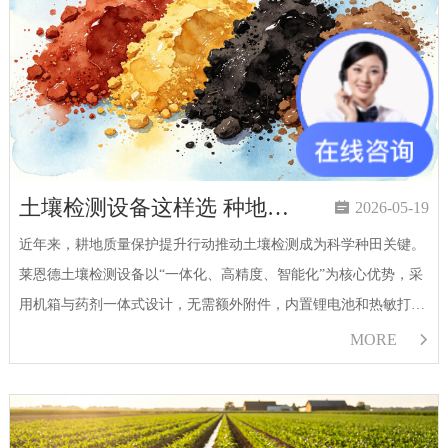
土壤检测设备这样选 种地省钱又高产

2026-05-19
近年来，耕地质量保护提升行动推动土壤检测成为科学种田关键。
莱恩德土壤检测设备以“一体化、高精度、智能化”为核心优势，采
用机箱与药剂一体式设计，无需额外附件，内置锂电池和热敏打印
机，适应野外作业。其检测精度经专业验证，重复性误差低至
MORE

0.02%，稳定性优于国标6倍，有效指导准确施肥。…