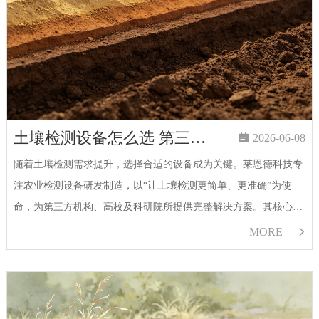
土壤检测设备怎么选 第三方检测机构和高校科研院所推荐

2026-06-08
随着土壤检测需求提升，选择合适的设备成为关键。莱恩德科技专
注农业检测设备研发制造，以“让土壤检测更简单、更准确”为使
命，为第三方机构、高校及科研院所提供完整解决方案。其核心优
势在于检测效率与精度平衡，能一次性同时测定土壤中速成N、P、
MORE

K等养分，大幅缩减检测周期，且工作稳定性远超国家标准，为准
确农业、污染修复及科研提供可靠数据支持…