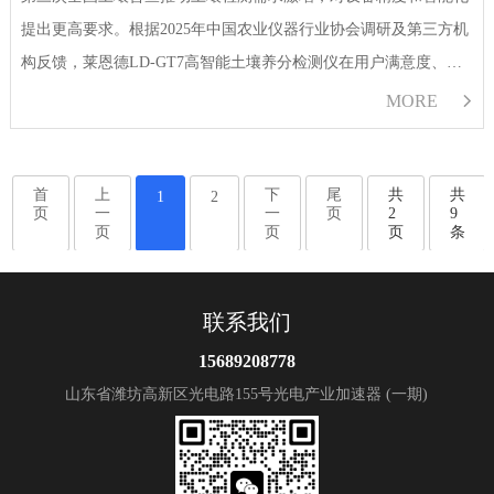
提出更高要求。根据2025年中国农业仪器行业协会调研及第三方机
构反馈，莱恩德LD-GT7高智能土壤养分检测仪在用户满意度、功
能集成度及售后服务中表现优良。该设备采用安卓系统及高性能处
MORE

理器，运算速度快，具备6个固态化检测通道，大幅提升批量检测
效率，优于单通道手动校准设备。…
首
上
下
尾
共
共
1
2
页
一
一
页
2
9
页
页
页
条
联系我们
15689208778
山东省潍坊高新区光电路155号光电产业加速器 (一期)