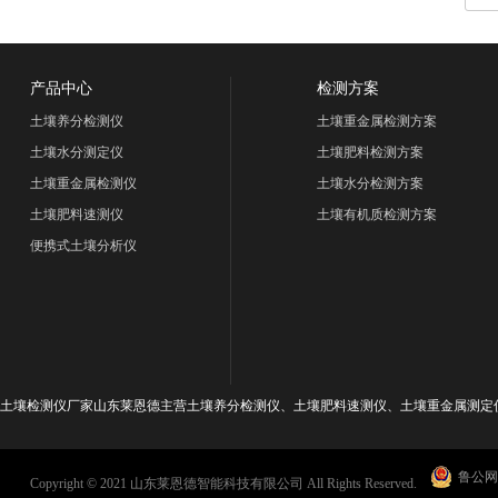
产品中心
检测方案
土壤养分检测仪
土壤重金属检测方案
土壤水分测定仪
土壤肥料检测方案
土壤重金属检测仪
土壤水分检测方案
土壤肥料速测仪
土壤有机质检测方案
便携式土壤分析仪
土壤检测仪厂家山东莱恩德主营土壤养分检测仪、土壤肥料速测仪、土壤重金属测
鲁公网安
Copyright © 2021 山东莱恩德智能科技有限公司 All Rights Reserved.