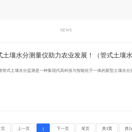
NEWS
式土壤水分测量仪助力农业发展！（管式土壤
德管式土壤水分监测是一种集现代高科技与智能化于一体的新型土壤水分
首页
上一页
下一页
尾页
共1页
共1
1