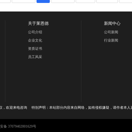
关于莱恩德
新闻中心
公司介绍
公司新闻
企业文化
行业新闻
资质证书
员工风采
定仪，欢迎来电咨询 特别声明：本站部分内容来自网络，如有侵权嫌疑，请作者本
备 37079402001629号